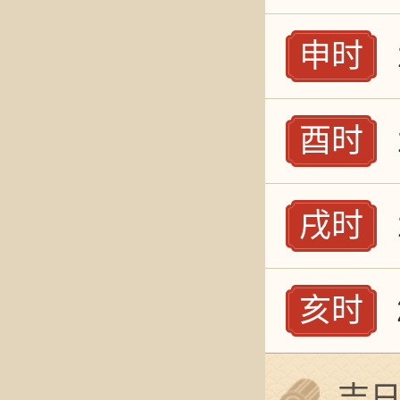
申时
酉时
戌时
亥时
吉