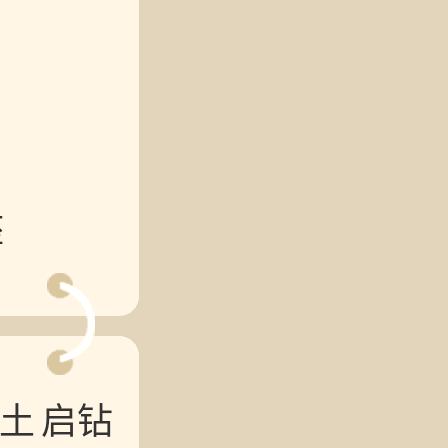
座
土
启钻