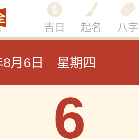
吉日
起名
八字
6年8月6日 星期四
6