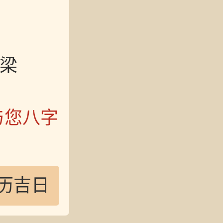
梁
与您八字
历吉日