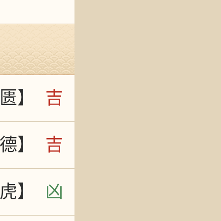
匮】
吉
德】
吉
虎】
凶