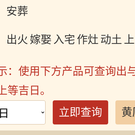
安葬
出火
嫁娶
入宅
作灶
动土
上
示：使用下方产品可查询出
上等吉日。
立即查询
黄