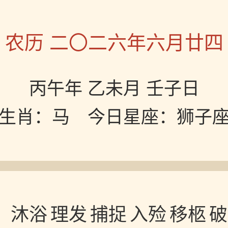
农历 二〇二六年六月廿四
丙午年 乙未月 壬子日
生肖：马 今日星座：狮子
沐浴
理发
捕捉
入殓
移柩
破