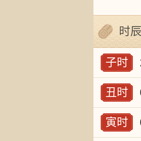
时
子时
丑时
寅时