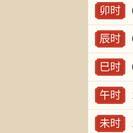
卯时
辰时
巳时
午时
未时