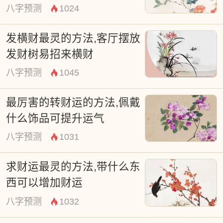
八字预测
1024
发横财最灵的方法,客厅摆放
发财树易招来横财
八字预测
1045
最厉害的转财运的方法,佩戴
什么饰品可提升运气
八字预测
1031
三，摆放增加偏财运的植物
求财运最灵的方法,带什么东
在风水命理学里，招财的道具有很多，比如
西可以增加财运
鱼缸、灯光、金钱、植物都是最普通的招财
八字预测
1032
道具。比如招财的植物富贵竹、元宝兰、蔓