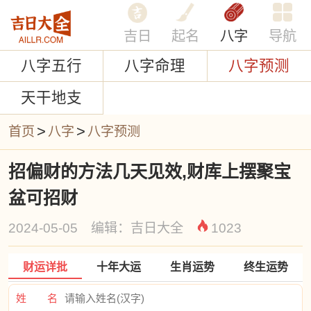
吉日
起名
八字
导航
八字五行
八字命理
八字预测
天干地支
>
>
首页
八字
八字预测
招偏财的方法几天见效,财库上摆聚宝
盆可招财
2024-05-05 编辑：吉日大全
1023
财运详批
十年大运
生肖运势
终生运势
姓 名