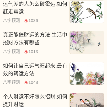
绿绒、串钱莲等。招财的植物有三个要注意
运气差的人怎么破霉运,如何
赶走霉运
的地方——不可以是攀爬类、最好是常绿植
八字预测
1036
物、如果有叶子，叶的形状最好呈圆形且要
大，不要尖、细长的形状。
真正能催财运的方法,生活中
招财方法有哪些
八字预测
1013
如何让自己运气旺起来,最有
效的转运方法
八字预测
1048
个人财运不好怎么招财,如何
提升财运