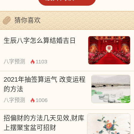
载，或放于大衣、皮包、口袋内，水旺财
来，可增加自己的偏财运。
猜你喜欢
二，财库上摆聚宝盆
打开家中客厅大门，对角线四十五度的位置
生辰八字怎么算结婚吉日
就是家中的财库，一般而言，财库上若是堆
满杂物，或是脏乱不堪，那么本身的理财能
八字预测
1103
力就会比较弱，而且花钱也会比较没 节制，
2021年抽签算运气 改变运程
因此，家里的财库除了要保持光亮干净外，
的方法
最好还能在财库里放一个聚宝盆，这样就能
八字预测
1006
透过聚宝盆聚财能量，不仅可以为你带来源
源不绝的财源，还能让你招财 进宝、财运亨
招偏财的方法几天见效,财库
上摆聚宝盆可招财
通顺畅。