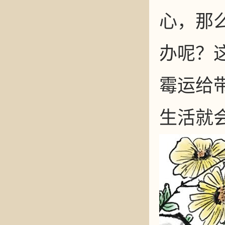
心，那
办呢？
霉运给
生活就