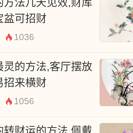
的方法几天见效,财库
佛：运气差的人想要破除霉运
宝盆可招财
余时间多去寺庙烧香拜佛，或
1036
旺盛的地方，比如说火锅店、
最灵的方法,客厅摆放
前往寺庙之前，要保持干净得
易招来横财
洗头，不能一副脏兮兮的模样
1056
到神明。当烧香拜佛时，一定
不能一夜暴富或一步登天，更
的转财运的方法,佩戴