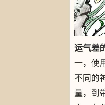
运气差
一，使
不同的
量，到