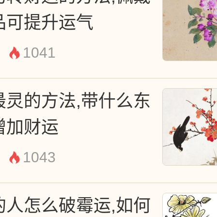
品可提升运气
的心思，否则都会让自己的运
另外想要彻底破除霉运，还可
1041
家，然后坚持每天上香，请佛
最灵的方法,带什么东
，需寻求专业人士的帮助。
增加财运
1043
的人怎么破霉运,如何