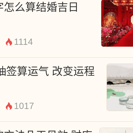
阳气就会开始走向衰落。
字怎么算结婚吉日
1114
年抽签算运气 改变运程
1017
走霉运