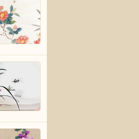
，可以
者是多
步行街
体，提
，否则
要内心
不能存