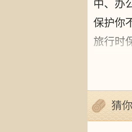
中、办
保护你
旅行时
二：抱
是要知
好的气
猜
著。最