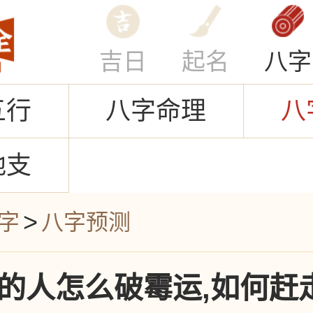
吉日
起名
八字
五行
八字命理
八
地支
>
字
八字预测
的人怎么破霉运,如何赶