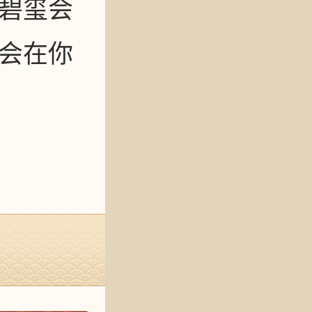
碧玺会
会在你
稽，但
提升良
量显
为随后