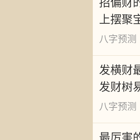
招偏财
求神拜
上摆聚
利用空
八字预测
去人气
发横财
等等。
发财树
前洗澡
八字预测
会亵渎
虔诚，
最厉害