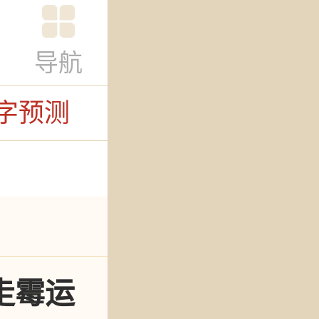
导航
字预测
走霉运